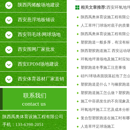
陕西丙烯酸场地建设
相关文章推荐:
西安环氧地
陕西禹奥体育设施工程有限公
西安悬浮地板铺设
人工草坪门球场对底子的质量
陕西禹奥体育设施工程有限公
西安羽毛球/网球场地
塑胶跑道一般多厚，有没有标
西安围网厂家批发
陕西塑胶跑道施工 西安运动场
环氧地坪漆场地及施工时应知
西安EPDM场地建设
塑胶跑道冬季施工注意事项
硅PU球场表面脱落起泡了怎
西安体育器材厂家直销
塑胶跑道是什么？与橡胶跑道
塑胶跑道施工怎么做？塑胶跑
联系我们
施工中容易发生的不良现象及
contact us
环氧地坪施工工艺及成本分析
陕西禹奥体育设施工程有限公司
复合型塑胶跑道在施工时有哪
手机：133-6398-2051
人造草坪足球场施工