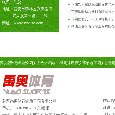
联系：刘总
（西安）塑胶跑道的保护作用
地址：西安市碑林区兴庆路翠
丙烯酸酯防水涂料有哪些特点
庭大厦第一幢2505号
（陕西西安）人工草坪施工步
www.sxyuao.com
网址：
陕西禹奥体育设施工程有限公司
陕西西安彩色陶瓷颗粒路面施
西安陕西6步教你学会做透水
丙烯酸球场介绍与详解
塑胶球场施工中碰到下雨天怎
西安塑胶跑道建设
|
西安人造草坪
|
硅PU球场建设
|
西安环氧地坪
|
西安篮球
丙烯酸球场材料的分类及特点
陕西西安地区塑胶跑道建设施
塑胶跑道建设施工，包工包料
塑胶跑道材料施工注意事项（
西安塑胶跑道建设施工丨塑胶
陕西禹
陕西禹奥体育设施工程有限公司
硅PU球场塑胶跑道材料厂家
建设、
手机：13363982051 刘经理
EPDM塑胶跑道
球场
围