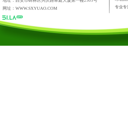
地址：西安市碑林区兴庆路翠庭大厦第一幢2505号
西安彩色透水混凝土有哪些特
专业专
网址：
WWW.SXYUAO.COM
彩色透水混凝土的应用
彩色透水路面混凝土施工及特
西安学校球场围网建设施工|
西安学校球场围网建设施工
西安工地围网护栏施工
“新出台的地方标准，让塑胶跑
陕西省尚典鹿业农业科技开发有限公司
三盛美葵香瓜子
西安十
台湾银泰PMI 直线导轨西安营销中心
凌科联轴器陕西营销中心
陕西禹奥体育设施工程有限公司
陕西禹奥体育设施工程有限公司【