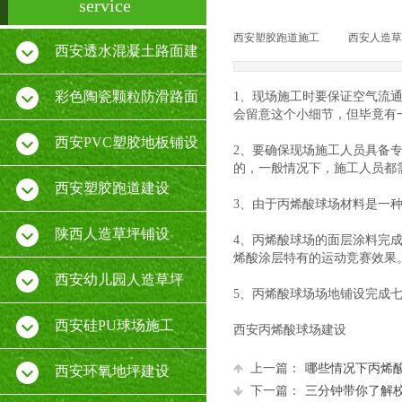
service
西安塑胶跑道施工
|
西安人造草
西安透水混凝土路面建
设
彩色陶瓷颗粒防滑路面
1、现场施工时要保证空气流
会留意这个小细节，但毕竟有
施工
西安PVC塑胶地板铺设
2、要确保现场施工人员具备
的，一般情况下，施工人员都
厂家
西安塑胶跑道建设
3、由于丙烯酸球场材料是一
陕西人造草坪铺设
4、丙烯酸球场的面层涂料完
烯酸涂层特有的运动竞赛效果
西安幼儿园人造草坪
5、丙烯酸球场场地铺设完成
西安硅PU球场施工
西安丙烯酸球场建设
上一篇：
哪些情况下丙烯
西安环氧地坪建设
下一篇：
三分钟带你了解