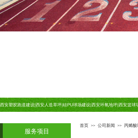
西安塑胶跑道建设
|
西安人造草坪
|
硅PU球场建设
|
西安环氧地坪
|
西安篮球
首页
公司新闻
丙烯酸
>>
>>
服务项目