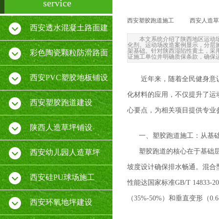
service
西安塑胶跑道施工
|
西安人造草
西安透水混凝土路面建
本文系统介绍了陕西地区运动
化剂。运动场改造案例显示，分层施
架基础。针对陕西湿陷性黄土，采
设
彩色陶瓷颗粒防滑路面
证施工单位并明确质保条款，确保
施工
西安PVC塑胶地板铺设
近年来，随着全民健身意
化材料的应用，不仅提升了运
厂家
西安塑胶跑道建设
心要点，为相关项目提供专业
陕西人造草坪铺设
一、塑胶跑道施工：从基
塑胶跑道的核心在于基础
西安幼儿园人造草坪
坡度设计确保排水畅通。混合
西安硅PU球场施工
性能达国家标准GB/T 148
（35%-50%）和垂直变形（0
西安环氧地坪建设