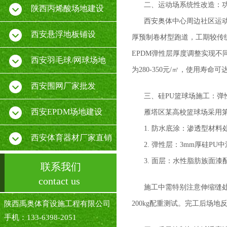
二、运动场系统性改造：
陕西丙烯酸场地建设
西安奥体中心周边社区运动
西安悬浮地板铺设
厚预制卷材型跑道，工期较传
EPDM弹性层厚度调整实现不
西安羽毛球/网球场地
为280-350元/㎡，使用寿命可达
西安围网厂家批发
三、硅PU篮球场施工：弹
西安EPDM场地建设
雁塔区某高校篮球场采用
1. 防水底涂：渗透型材
西安体育器材厂家直销
2. 弹性层：3mm厚硅PU
3. 面层：水性脂肪族面漆配
联系我们
contact us
施工中需特别注意伸缩缝处
陕西禹奥体育设施工程有限公司
200kg配重测试。完工后场地
手机：133-6398-2051