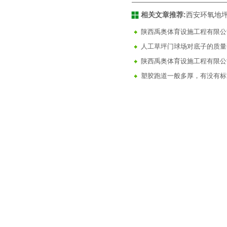
相关文章推荐:
西安环氧地
陕西禹奥体育设施工程有限公
人工草坪门球场对底子的质量
陕西禹奥体育设施工程有限公
塑胶跑道一般多厚，有没有标
陕西塑胶跑道施工 西安运动场
环氧地坪漆场地及施工时应知
塑胶跑道冬季施工注意事项
硅PU球场表面脱落起泡了怎
塑胶跑道是什么？与橡胶跑道
塑胶跑道施工怎么做？塑胶跑
施工中容易发生的不良现象及
环氧地坪施工工艺及成本分析
复合型塑胶跑道在施工时有哪
人造草坪足球场施工