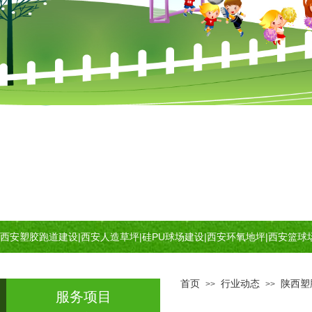
西安塑胶跑道建设
|
西安人造草坪
|
硅PU球场建设
|
西安环氧地坪
|
西安篮球
首页
行业动态
陕西塑
>>
>>
服务项目