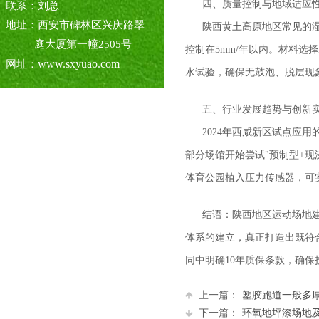
四、质量控制与地域适应
联系：刘总
地址：西安市碑林区兴庆路翠
陕西黄土高原地区常见的湿
庭大厦第一幢2505号
控制在5mm/年以内。材料选
www.sxyuao.com
网址：
水试验，确保无鼓泡、脱层现
五、行业发展趋势与创新
2024年西咸新区试点应
部分场馆开始尝试"预制型+
体育公园植入压力传感器，可
结语：陕西地区运动场地
体系的建立，真正打造出既符
同中明确10年质保条款，确保
上一篇：
塑胶跑道一般多
下一篇：
环氧地坪漆场地