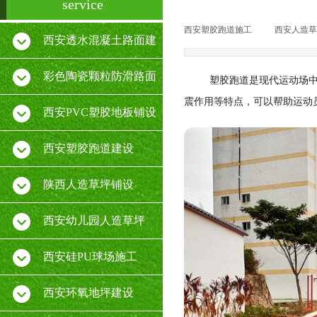
service
西安塑胶跑道施工
|
西安人造草
西安透水混凝土路面建
设
彩色陶瓷颗粒防滑路面
塑胶跑道是现代运动场
震作用等特点，可以帮助运动
施工
西安PVC塑胶地板铺设
厂家
西安塑胶跑道建设
陕西人造草坪铺设
西安幼儿园人造草坪
西安硅PU球场施工
西安环氧地坪建设