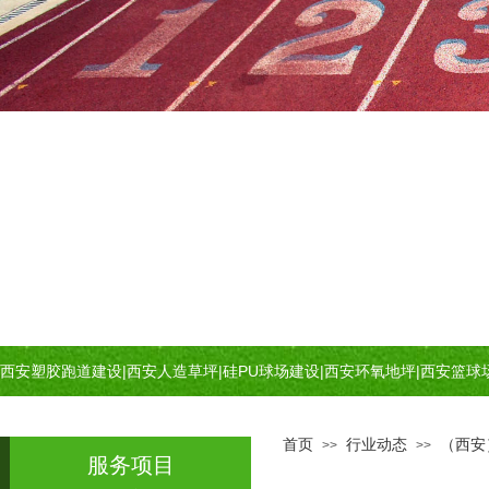
西安塑胶跑道建设
|
西安人造草坪
|
硅PU球场建设
|
西安环氧地坪
|
西安篮球
首页
行业动态
（西安
>>
>>
服务项目