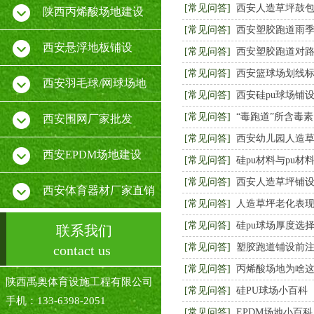
[常见问答]
西安人造草坪鼓
陕西丙烯酸场地建设
[常见问答]
西安塑胶跑道雨
西安悬浮地板铺设
[常见问答]
西安塑胶跑道对
[常见问答]
西安篮球场划线
西安羽毛球/网球场地
[常见问答]
西安硅pu球场铺
[常见问答]
“毒跑道”所含毒素
西安围网厂家批发
[常见问答]
西安幼儿园人造
西安EPDM场地建设
[常见问答]
硅pu材料与pu材
[常见问答]
西安人造草坪铺
西安体育器材厂家直销
[常见问答]
人造草坪老化表
[常见问答]
硅pu球场厚度选
联系我们
[常见问答]
塑胶跑道铺设前
contact us
[常见问答]
丙烯酸场地为啥
陕西禹奥体育设施工程有限公司
[常见问答]
硅PU球场小百科
手机：133-6398-2051
[常见问答]
EPDM场地小百科