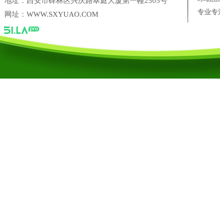
地址：西安市碑林区兴庆路翠庭大厦第一幢2505号
专业专
网址：
WWW.SXYUAO.COM
陕西省尚典鹿业农业科技开发有限公司
三盛美葵香瓜子
西安十
台湾银泰PMI 直线导轨西安营销中心
凌科联轴器陕西营销中心
陕西禹奥体育设施工程有限公司
陕西禹奥体育设施工程有限公司【