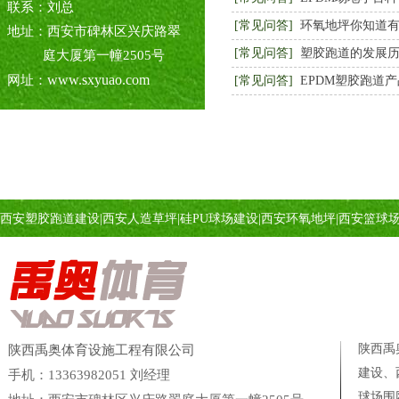
联系：刘总
[常见问答]
环氧地坪你知道
地址：西安市碑林区兴庆路翠
[常见问答]
塑胶跑道的发展
庭大厦第一幢2505号
www.sxyuao.com
网址：
[常见问答]
EPDM塑胶跑道
西安塑胶跑道建设
|
西安人造草坪
|
硅PU球场建设
|
西安环氧地坪
|
西安篮球
陕西禹
陕西禹奥体育设施工程有限公司
建设、
手机：13363982051 刘经理
球场
围