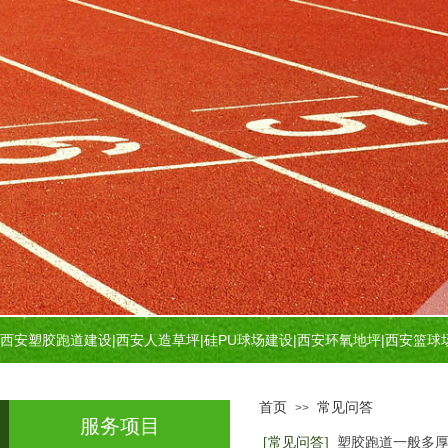
西安塑胶跑道建设
|
西安人造草坪
|
硅PU球场建设
|
西安环氧地坪
|
西安篮球
首页
常见问答
>>
服务项目
[常见问答]
塑胶跑道一般多