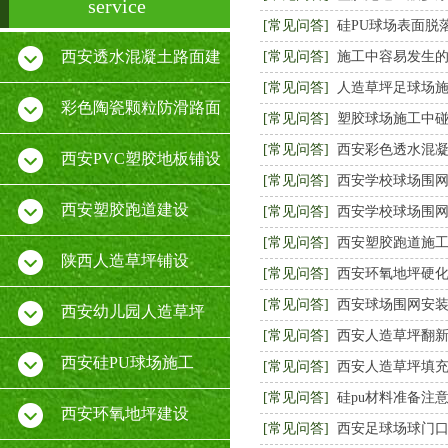
service
[常见问答]
硅PU球场表面脱
西安透水混凝土路面建
[常见问答]
施工中容易发生
[常见问答]
人造草坪足球场
设
彩色陶瓷颗粒防滑路面
[常见问答]
塑胶球场施工中
[常见问答]
西安彩色透水混
施工
西安PVC塑胶地板铺设
[常见问答]
西安学校球场围网
厂家
西安塑胶跑道建设
[常见问答]
西安学校球场围
[常见问答]
西安塑胶跑道施
陕西人造草坪铺设
[常见问答]
西安环氧地坪硬
[常见问答]
西安球场围网安
西安幼儿园人造草坪
[常见问答]
西安人造草坪翻
西安硅PU球场施工
[常见问答]
西安人造草坪填
[常见问答]
硅pu材料准备注
西安环氧地坪建设
[常见问答]
西安足球场球门