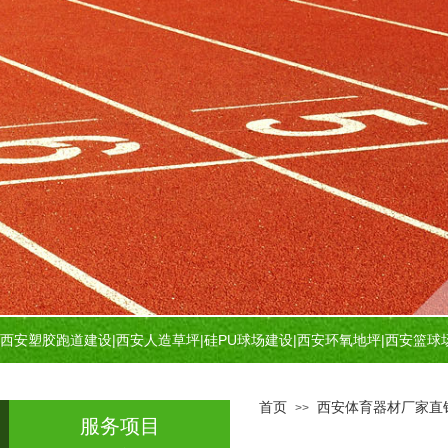
西安塑胶跑道建设
|
西安人造草坪
|
硅PU球场建设
|
西安环氧地坪
|
西安篮球
首页
西安体育器材厂家直
>>
服务项目