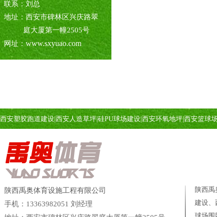
联系：刘总
地址：西安市碑林区兴庆路翠
庭大厦第一幢2505号
www.sxyuao.com
网址：
西安塑胶跑道建设
|
西安人造草坪
|
硅PU球场建设
|
西安环氧地坪
|
西安篮球
陕西禹
陕西禹奥体育设施工程有限公司
建设、
手机：13363982051 刘经理
球场
围