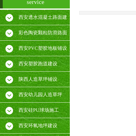
service
西安透水混凝土路面建
设
彩色陶瓷颗粒防滑路面
施工
西安PVC塑胶地板铺设
厂家
西安塑胶跑道建设
陕西人造草坪铺设
西安幼儿园人造草坪
西安硅PU球场施工
西安环氧地坪建设