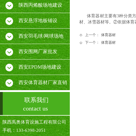
陕西丙烯酸场地建设
体育器材主要有3种分类方
西安悬浮地板铺设
材、冰雪器材等。②依据体育
上一个：
体育器材
西安羽毛球/网球场地
下一个：
体育器材
西安围网厂家批发
西安EPDM场地建设
西安体育器材厂家直销
联系我们
contact us
陕西禹奥体育设施工程有限公司
手机：133-6398-2051