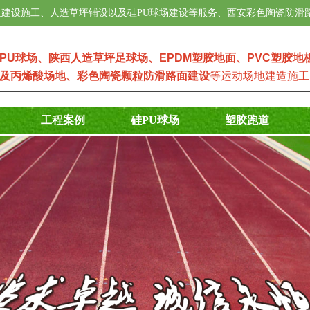
建设施工、人造草坪铺设以及硅PU球场建设等服务、西安彩色陶瓷防滑
PU球场
、
陕西人造草坪足球场
、
EPDM塑
胶地面
、
PVC塑胶地
及
丙烯酸场地
、
彩色陶瓷颗粒防滑路面建设
等运动场地建造施工
工程案例
硅PU球场
塑胶跑道