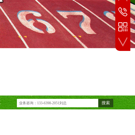
24小时
133-6398
业务微信扫一扫
工
搜索